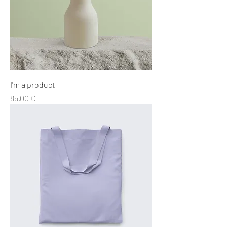
I'm a product
Precio
85,00 €