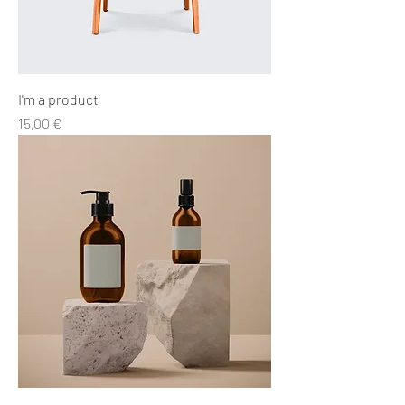
I'm a product
Precio
15,00 €