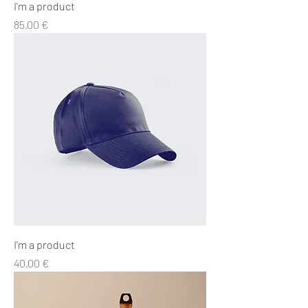
I'm a product
Precio
85,00 €
I'm a product
Precio
40,00 €