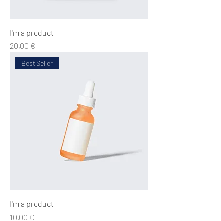
I'm a product
Precio
20,00 €
Best Seller
I'm a product
Precio
10,00 €